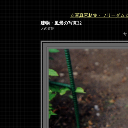
☆写真素材集・フリーダム
建物・風景の写真32
犬の置物
サイズ（640ｘ